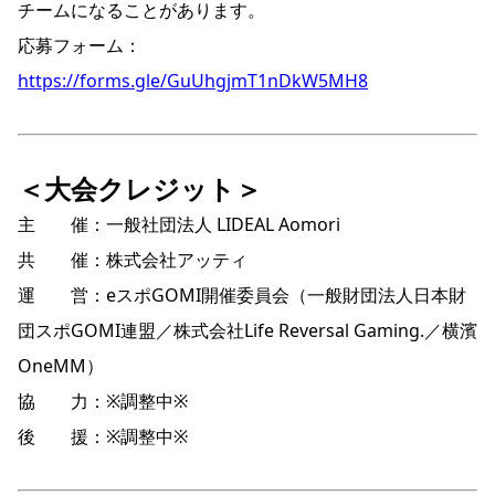
チームになることがあります。
応募フォーム：
https://forms.gle/GuUhgjmT1nDkW5MH8
＜大会クレジット＞
主 催：一般社団法人 LIDEAL Aomori
共 催：株式会社アッティ
運 営：eスポGOMI開催委員会（一般財団法人日本財
団スポGOMI連盟／株式会社Life Reversal Gaming.／横濱
OneMM）
協 力：※調整中※
後 援：※調整中※