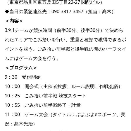
（東京都品川区東五反田5丁目22-27 関配ビル）
◆当日の緊急連絡先：090-3817-3457（担当：髙木）
＜内容＞
3名1チームが競技時間（前半30分、後半30分）で決めら
れたエリアでごみ拾いを行い、重量と種類で獲得できるポ
イントを競う。ごみ拾い前半戦と後半戦の間のハーフタイ
ムにはゲーム大会を行う。
＜プログラム＞
9：30 受付開始
10：00 開会式（主催者挨拶、ルール説明、作戦会議）
10：25 ごみ拾い前半戦 競技スタート
10：55 ごみ拾い前半戦終了・計量
11：00 ゲーム大会（タイトル：ぷよぷよeスポーツ、実
況：髙木光治）