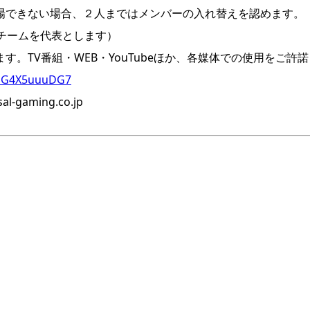
場できない場合、２人まではメンバーの入れ替えを認めます。
チームを代表とします）
。TV番組・WEB・YouTubeほか、各媒体での使用をご許
kTsG4X5uuuDG7
gaming.co.jp