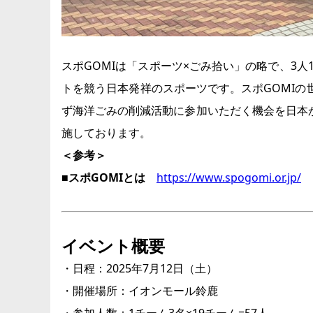
スポGOMIは「スポーツ×ごみ拾い」の略で、3
トを競う日本発祥のスポーツです。スポGOMIの世
ず海洋ごみの削減活動に参加いただく機会を日本
施しております。
＜参考＞
■スポGOMIとは
https://www.spogomi.or.jp/
イベント概
・日程：2025年7月12日（土）
・開催場所：イオンモール鈴鹿
・参加人数：1チーム3名×19チーム=57人